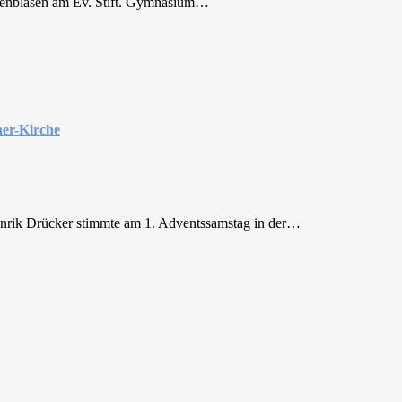
chenblasen am Ev. Stift. Gymnasium…
her-Kirche
nrik Drücker stimmte am 1. Adventssamstag in der…