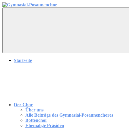
Zum
Inhalt
Gymnasial-
Gymnasial-
springen
Posaunenchor
Posaunenchor
Gütersloh
Startseite
Der Chor
Über uns
Alle Beiträge des Gymnasial-Posaunenchores
Bottenchor
Ehemalige Präsiden