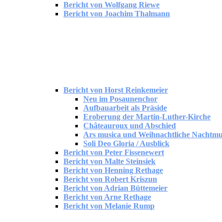
Bericht von Wolfgang Riewe
Bericht von Joachim Thalmann
Bericht von Horst Reinkemeier
Neu im Posaunenchor
Aufbauarbeit als Präside
Eroberung der Martin-Luther-Kirche
Châteauroux und Abschied
Ars musica und Weihnachtliche Nachtmu
Soli Deo Gloria / Ausblick
Bericht von Peter Fissenewert
Bericht von Malte Steinsiek
Bericht von Henning Rethage
Bericht von Robert Kriszun
Bericht von Adrian Büttemeier
Bericht von Arne Rethage
Bericht von Melanie Rump